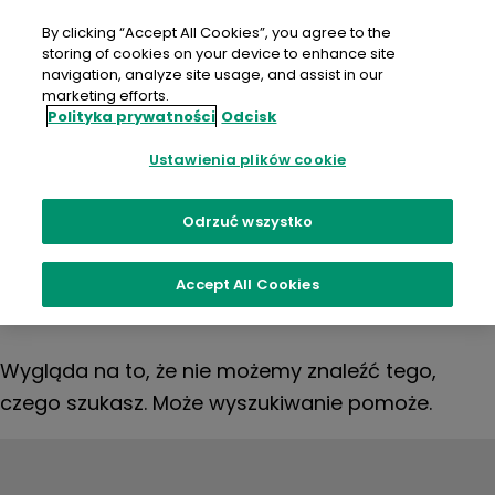
Przejdź
do
By clicking “Accept All Cookies”, you agree to the
treści
storing of cookies on your device to enhance site
navigation, analyze site usage, and assist in our
marketing efforts.
Polityka prywatności
Odcisk
Nic nie
Ustawienia plików cookie
znaleziono
Odrzuć wszystko
Accept All Cookies
Wygląda na to, że nie możemy znaleźć tego,
czego szukasz. Może wyszukiwanie pomoże.