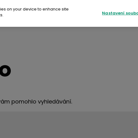
kies on your device to enhance site
Nastavení soubo
s.
Fujifilm Print EU
SU
ilm Print EU
no
ER COLOUR
re
 vám pomohlo vyhledávání.