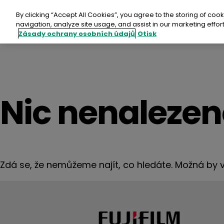
Přejít
na
By clicking “Accept All Cookies”, you agree to the storing of coo
obsah
navigation, analyze site usage, and assist in our marketing effort
Zásady ochrany osobních údajů
Otisk
Fujif
Nic nenaleze
SUP
Aspi
Zdá se, že nemůžeme najít, co hledáte. Možná by