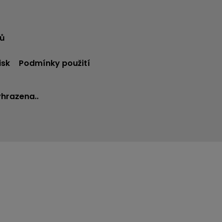
jů
isk
Podmínky použití
yhrazena..