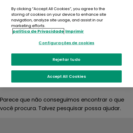
Ir
para
By clicking “Accept All Cookies”, you agree to the
o
storing of cookies on your device to enhance site
conteúdo
navigation, analyze site usage, and assist in our
marketing efforts.
política de Privacidade
Imprimir
Nada
Configurações de cookies
encontrado
Rejeitar tudo
Accept All Cookies
Parece que não conseguimos encontrar o que
você procura. Talvez pesquisar possa ajudar.