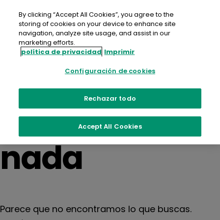
saltar
al
By clicking “Accept All Cookies”, you agree to the
contenido
storing of cookies on your device to enhance site
navigation, analyze site usage, and assist in our
marketing efforts.
política de privacidad
Imprimir
No se
Configuración de cookies
encontró
Rechazar todo
Accept All Cookies
nada
Parece que no encontramos lo que buscas.