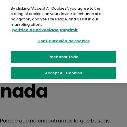
saltar
al
By clicking “Accept All Cookies”, you agree to the
contenido
storing of cookies on your device to enhance site
navigation, analyze site usage, and assist in our
marketing efforts.
política de privacidad
Imprimir
No se
Configuración de cookies
encontró
Rechazar todo
Accept All Cookies
nada
Parece que no encontramos lo que buscas.