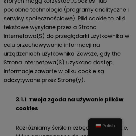
których mogą korzystać
„Cookies” lub
podobne technologie
(programy analityczne i
serwisy społecznościowe). Pliki cookie to pliki
tekstowe wysyłane przez a
Strona
internetowa
(S)
do przeglądarki użytkownika w
celu przechowywania informacji na
urządzeniach użytkownika.
Zawsze, gdy
the
Strona internetowa
(S)
uzyskano dostęp,
informacje
zawarte w pliku cookie są
odczytywane przez Stronę(y)
.
3.1.1
Twoja zgoda na używanie plików
cookies
Polish
Rozróżniamy ściśle niezbędne pliki cookie,