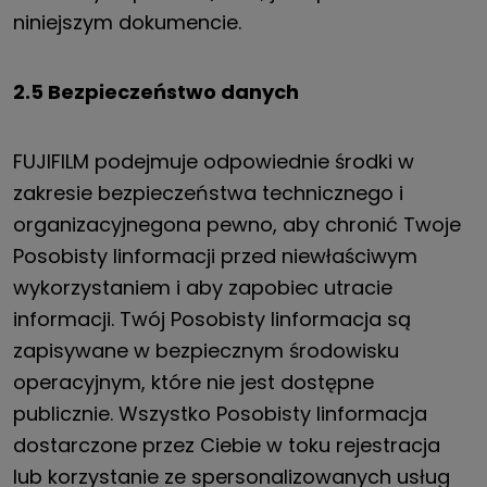
niniejszym dokumencie.
2.5 Bezpieczeństwo danych
FUJIFILM podejmuje odpowiednie środki w
zakresie bezpieczeństwa technicznego i
organizacyjnego
na pewno, aby chronić Twoje
P
osobisty
I
informacji przed niewłaściwym
wykorzystaniem i aby zapobiec utracie
informacji. Twój
P
osobisty
I
informacja
są
zapisywane w bezpiecznym środowisku
operacyjnym, które nie jest dostępne
publicznie. Wszystko
P
osobisty
I
informacja
dostarczone przez Ciebie
w toku
rejestracja
lub korzystanie ze spersonalizowanych usług