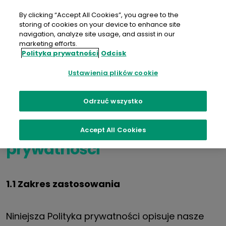
Przejdź
do
By clicking “Accept All Cookies”, you agree to the
treści
storing of cookies on your device to enhance site
navigation, analyze site usage, and assist in our
marketing efforts.
Polityka
Polityka prywatności
Odcisk
Ustawienia plików cookie
prywatności
Odrzuć wszystko
1. Zakres niniejszej Polityki
Accept All Cookies
prywatności
1.1 Zakres zastosowania
Niniejsza Polityka prywatności opisuje nasze