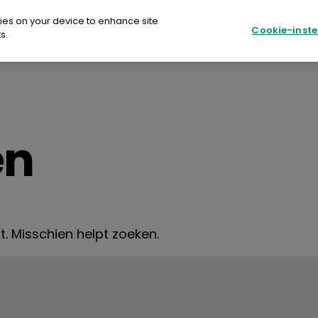
kies on your device to enhance site
Cookie-inste
s.
Fujifilm Print EU
SU
ilm Print EU
en
ER COLOUR
re
t. Misschien helpt zoeken.