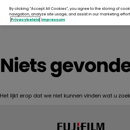
Doorgaan
naar
By clicking “Accept All Cookies”, you agree to the storing of coo
artikel
navigation, analyze site usage, and assist in our marketing effort
Privacybeleid
Impressum
Fujif
Niets gevond
SUP
Aspi
Het lijkt erop dat we niet kunnen vinden wat u zoek