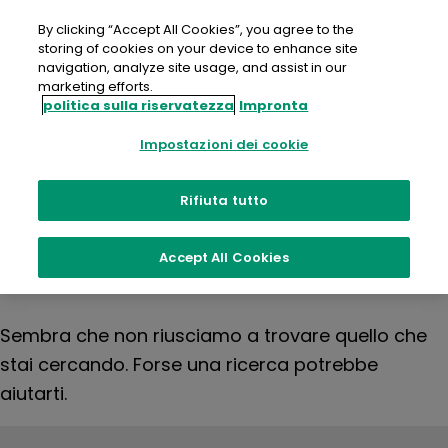
Salta
al
By clicking “Accept All Cookies”, you agree to the
contenuto
storing of cookies on your device to enhance site
navigation, analyze site usage, and assist in our
marketing efforts.
politica sulla riservatezza
Impronta
Niente
Impostazioni dei cookie
trovato
Rifiuta tutto
Accept All Cookies
Sembra che non riusciamo a trovare quello che
stai cercando. Forse una ricerca potrebbe
aiutarti.