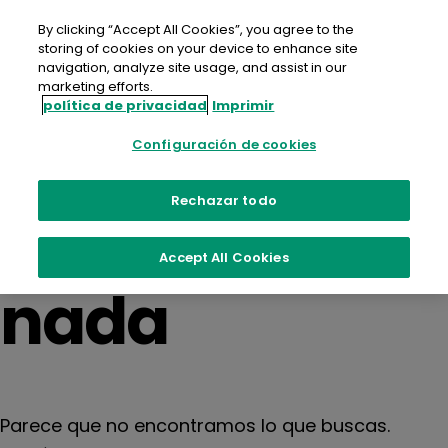
saltar
al
By clicking “Accept All Cookies”, you agree to the
contenido
storing of cookies on your device to enhance site
navigation, analyze site usage, and assist in our
marketing efforts.
política de privacidad
Imprimir
No se
Configuración de cookies
encontró
Rechazar todo
Accept All Cookies
nada
Parece que no encontramos lo que buscas.