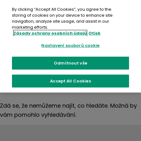
Přejít
na
By clicking “Accept All Cookies”, you agree to the
obsah
storing of cookies on your device to enhance site
navigation, analyze site usage, and assist in our
marketing efforts.
Zásady ochrany osobních údajů
Otisk
Nic
Nastavení souborů cookie
nenalezeno
Odmítnout vše
Accept All Cookies
Zdá se, že nemůžeme najít, co hledáte. Možná by
vám pomohlo vyhledávání.